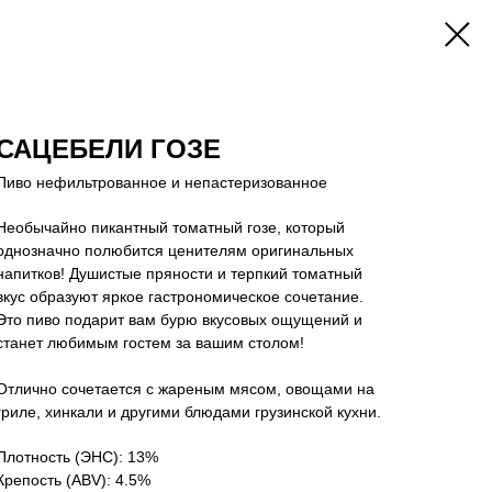
САЦЕБЕЛИ ГОЗЕ
Пиво нефильтрованное и непастеризованное
Необычайно пикантный томатный гозе, который
однозначно полюбится ценителям оригинальных
напитков! Душистые пряности и терпкий томатный
вкус образуют яркое гастрономическое сочетание.
Это пиво подарит вам бурю вкусовых ощущений и
станет любимым гостем за вашим столом!
Отлично сочетается с жареным мясом, овощами на
гриле, хинкали и другими блюдами грузинской кухни.
Плотность (ЭНС): 13%
Крепость (ABV): 4.5%