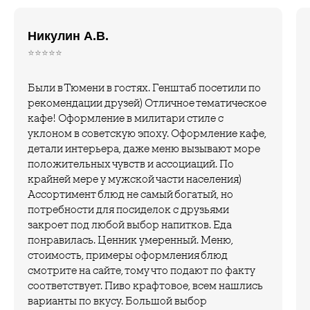
Никулин А.В.
⭐️⭐️⭐️⭐️⭐️
Были в Тюмени в гостях. Генштаб посетили по
рекомендации друзей) Отличное тематическое
кафе! Оформление в милитари стиле с
уклоном в советскую эпоху. Оформление кафе,
детали интерьера, даже меню вызывают море
положительных чувств и ассоциаций. По
крайней мере у мужской части населения)
Ассортимент блюд не самый богатый, но
потребности для посиделок с друзьями
закроет под любой выбор напитков. Еда
понравилась. Ценник умеренный. Меню,
стоимость, примеры оформления блюд
смотрите на сайте, тому что подают по факту
соответствует. Пиво крафтовое, всем нашлись
варианты по вкусу. Большой выбор