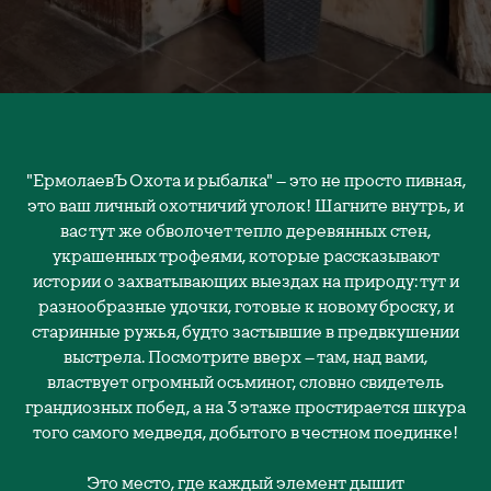
"ЕрмолаевЪ Охота и рыбалка" – это не просто пивная,
это ваш личный охотничий уголок! Шагните внутрь, и
вас тут же обволочет тепло деревянных стен,
украшенных трофеями, которые рассказывают
истории о захватывающих выездах на природу: тут и
разнообразные удочки, готовые к новому броску, и
старинные ружья, будто застывшие в предвкушении
выстрела. Посмотрите вверх – там, над вами,
властвует огромный осьминог, словно свидетель
грандиозных побед, а на 3 этаже простирается шкура
того самого медведя, добытого в честном поединке!
Это место, где каждый элемент дышит